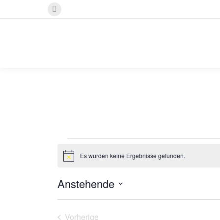
Instagram
page
opens
in
new
window
Veranstaltun
Es wurden keine Ergebnisse gefunden.
Hinweis
Anstehende
Datum
wählen.
Vorherige