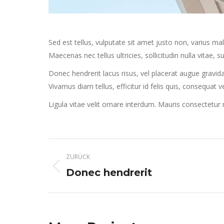
Sed est tellus, vulputate sit amet justo non, varius m
Maecenas nec tellus ultricies, sollicitudin nulla vitae, su
Donec hendrerit lacus risus, vel placerat augue gravida
Vivamus diam tellus, efficitur id felis quis, consequat 
Ligula vitae velit ornare interdum. Mauris consectetu
Project
ZURÜCK
navigation
Previous
Donec hendrerit
project: