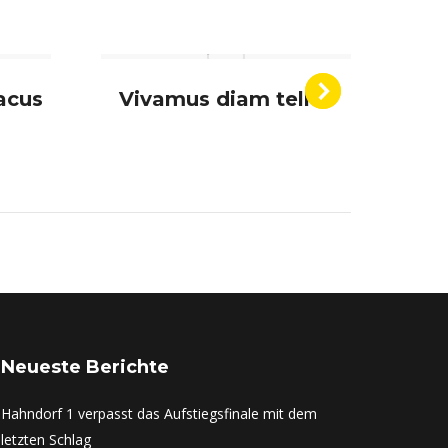
acus
Vivamus diam tellus
Neueste Berichte
Hahndorf 1 verpasst das Aufstiegsfinale mit dem
letzten Schlag