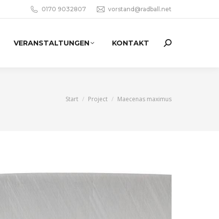
0170 9032807
vorstand@radball.net
VERANSTALTUNGEN
KONTAKT
Search:
Sie befinden sich hier:
Start
Project
Maecenas maximus