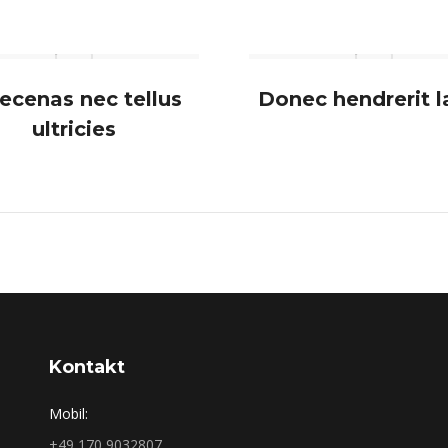
ecenas nec tellus
Donec hendrerit l
ultricies
Kontakt
Mobil:
+49 170 9032807