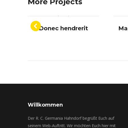
More Projects
a
Donec hendrerit
Ma
Willkommen
Der R. C. Germania Hahndorf begrüßt Euch auf
seinem Web-Auftritt. Wir möchten Euch hier mit