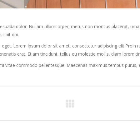
alesuada dolor. Nullam ullamcorper, metus non rhoncus placerat, urna 
scipit dui.
 eget. Lorem ipsum dolor sit amet, consectetur adipiscing elit.Proin rut
venenatis erat. Etiam tincidunt, tellus eu molestie mollis, diam lorem t
r mi vitae commodo pellentesque. Maecenas maximus tempus purus, et f