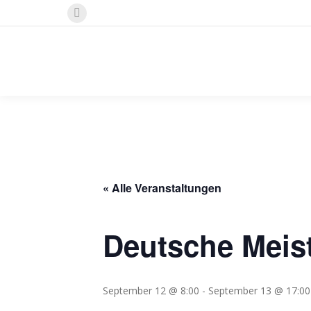
Instagram
page
opens
in
new
window
« Alle Veranstaltungen
Deutsche Meist
September 12 @ 8:00
-
September 13 @ 17:00