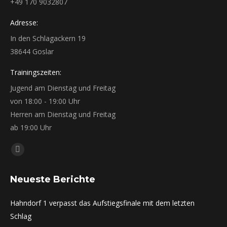
+49 170 9032807
Adresse:
In den Schlagackern 19
38644 Goslar
Trainingszeiten:
Jugend am Dienstag und Freitag
von 18:00 - 19:00 Uhr
Herren am Dienstag und Freitag
ab 19:00 Uhr
Finden Sie uns auf:
Instagram
page
Neueste Berichte
opens
in
Hahndorf 1 verpasst das Aufstiegsfinale mit dem letzten
new
Schlag
window