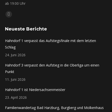
ab 19:00 Uhr
Finden Sie uns auf:
Instagram
page
Neueste Berichte
opens
in
Hahndorf 1 verpasst das Aufstiegsfinale mit dem letzten
new
Schlag
window
24. Juni 2026
Hahndorf 3 verpasst den Aufstieg in die Oberliga um einen
Punkt
11. Juni 2026
Hahndorf 1 ist Niedersachsenmeister
23. April 2026
Familienwandertag Bad Harzburg, Burgberg und Molkenhaus