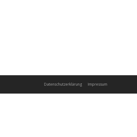
en Sie hier: Betreiber Betreiber und
Datenschutzerklärung
Impressum