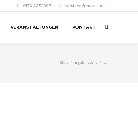
0170 9032807
vorstand@radball.net
VERANSTALTUNGEN
KONTAKT
Search:
Sie befinden sich hier:
Start
Ergebnisse für "list"