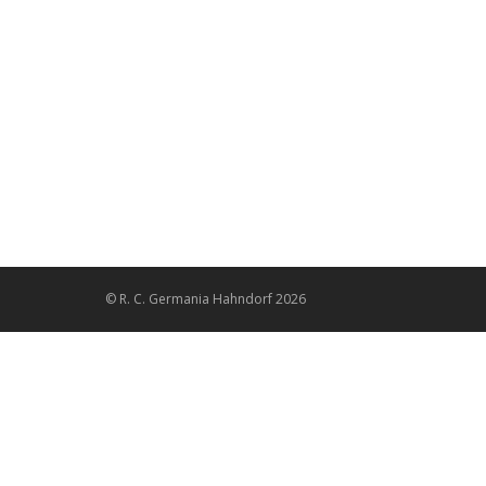
IMPRESSUM Wichtige Informationen über radball.ne
Verantwortlicher für die redaktionellen Inhalte n
Startseite
Von
RCGerm_Administrator
27. Januar 2025
© R. C. Germania Hahndorf 2026